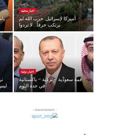
اخبار محلية
أميركا لإسرائيل: حزب الله لم
يرتكب خرقاً… لا تردوا
اخبار دولية
قمة سعودية – تركية – باكستانية
تر
في جدة اليوم
ليس 
- Advertisment -