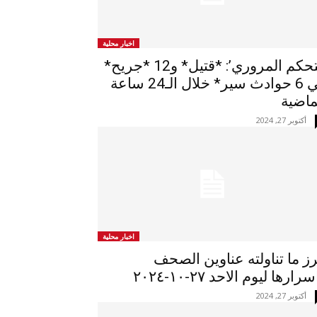
اخبار محلية
التحكم المروري’: *قتيل* و12 *جريح*
في 6 حوادث سير* خلال الـ24 ساعة
ماضية
أكتوبر 27, 2024
اخبار محلية
رز ما تناولته عناوين الصحف
رارها ليوم الاحد ٢٧-١٠-٢٠٢٤
أكتوبر 27, 2024