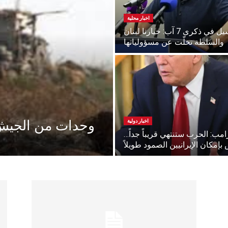
اخبار محلية
باسيل في ذكرى 7 آب: خيارنا لبنان
والسلطة تخلّت عن مسؤولياتها
وحدات من الجيش 
اخبار دولية
امب: الحرب ستنتهي قريباً جداً…
بإمكان الإيرانيين الصمود طويلاً