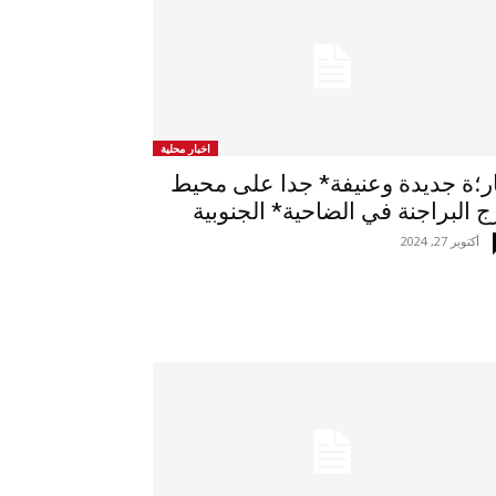
اخبار محلية
ر؛ة جديدة وعنيفة* جدا على محيط
ج البراجنة في الضاحية* الجنوبية
أكتوبر 27, 2024