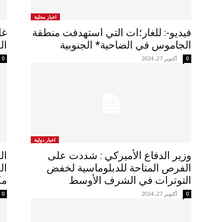
اخبار محلية
فيديو-: للغار؛ات التي استهدفت منطقة
غا
الجاموس في الضاحية* الجنوبية
ال
أكتوبر 27, 2024
0
0
اخبار دولية
وزير الدفاع الأميركي : شددت على
ال
الفرص المتاحة للدبلوماسية لخفض
ال
التوترات في الشرف الأوسط
مك
أكتوبر 27, 2024
0
0