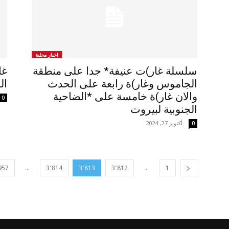
اخبار محلية
سلسلة غار)ت عنيفة* جدا على منطقة
غا
الجاموس وغار)ة رابعة على الحدث
ال
والان غار)ة خامسة على *الضاحية
0
الجنوبية لبيروت
أكتوبر 27, 2024
0
...
...
957
3٬814
3٬813
3٬812
1