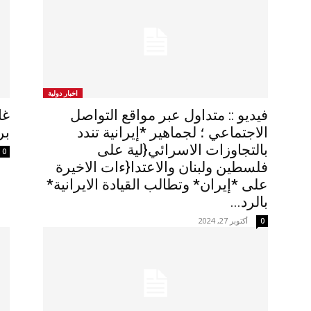
اخبار دولية
فيديو :: متداول عبر مواقع التواصل
غا
الاجتماعي ؛ لجماهير *إيرانية تندد
بر
بالتجاوزات الاسرائي{لية على
0
فلسطين ولبنان والاعتدا{ءات الاخيرة
على *إيران* وتطالب القيادة الايرانية*
بالرد...
أكتوبر 27, 2024
0