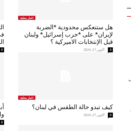
اخبار محلية
هل ستنعكس محدودية *الضربة
لإيران* على *حرب إسرائيل* ولبنان
قبل الإنتخابات الاميركية ؟
ال
أكتوبر 27, 2024
0
0
ب
اخبار محلية
كيف تبدو حالة الطقس في لبنان؟
أب
واس
أكتوبر 27, 2024
0
0