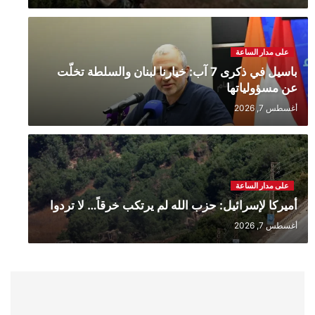
على مدار الساعة
باسيل في ذكرى 7 آب: خيارنا لبنان والسلطة تخلّت
عن مسؤولياتها
أغسطس 7, 2026
على مدار الساعة
أميركا لإسرائيل: حزب الله لم يرتكب خرقاً… لا تردوا
أغسطس 7, 2026
*النائب ميشال الدويهي من معراب
للـLBCI: المطلوب من العهد الجديد
تثبيت...