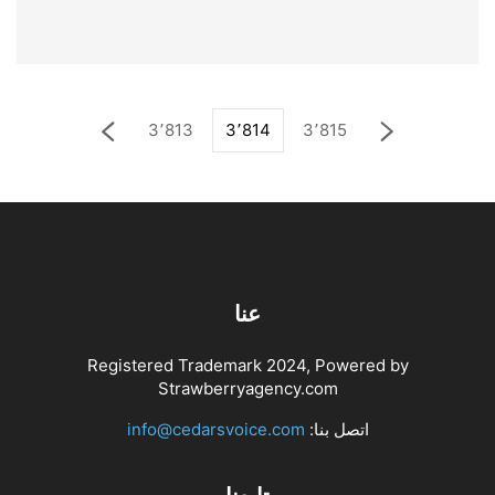
جوزيف عون
يناير 8, 2025
على مدار الساعة
3٬813
3٬814
3٬815
عنا
Registered Trademark 2024, Powered by
Strawberryagency.com
اتصل بنا:
info@cedarsvoice.com