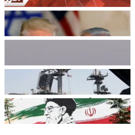
اخبار دولية
قمة ترامب ونتنياهو ستحسم موعد
“الضربة القاضية” لإيران
يوليو 26, 2026
اخبار دولية
بعد أسبوعين من القصف.. ليلة ثانية بلا
ضربات على إيران
يوليو 26, 2026
اخبار دولية
تقدّم في المباحثات العُمانية – الإيرانية
بشأن إعادة فتح مضيق هرمز
يوليو 26, 2026
اخبار دولية
الرئيس الأميركي يعلّق الضربات على
إيران.. مضيق هرمز في قلب المفاوضات
يوليو 26, 2026
اخبار دولية