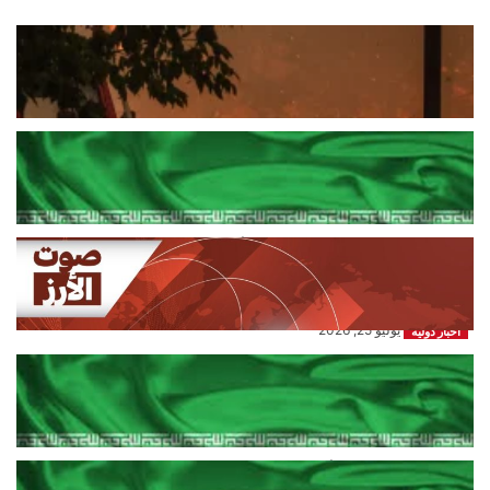
حرائق خارجة عن السيطرة في فرنسا
وإسبانيا..وإجلاء مئات الآلاف
يوليو 26, 2026
اخبار دولية
عراقجي : ⁠إذا كان من المقرر إضافة ممر
جديد أو إلغاء...
يوليو 25, 2026
اخبار دولية
وزارة النقل القطرية: استئناف أنشطة
الملاحة البحرية بشكل كامل لجميع
أنواع...
يوليو 25, 2026
اخبار دولية
وزير الخارجية الإيراني: البند الخامس من
مذكرة التفاهم واضح وينص على...
يوليو 25, 2026
اخبار دولية
عراقجي: لم نلحظ أي حسن نية في