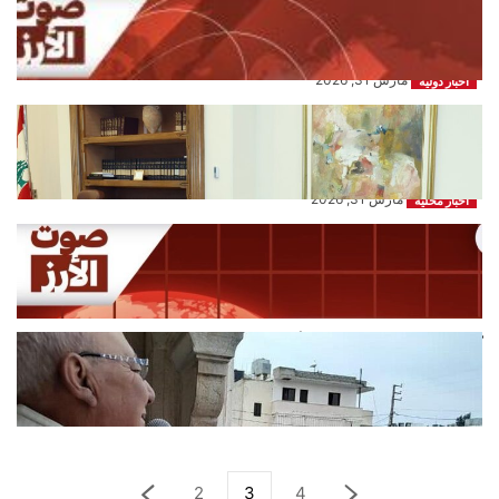
الأركان وقائد القيادة المركزية صدقا على
خطط...
مارس 31, 2026
اخبار دولية
‏الرئيس جوزاف عون عرض الأوضاع
العامة في البلاد والتطورات السياسية
الراهنة...
مارس 31, 2026
اخبار محلية
سقوط صاروخ على سيارة متوقفة في
موقف مستشفى النبطية الحكومي من...
مارس 31, 2026
اخبار محلية
كاهن رميش: باقون في أرضنا مهما كلف
الثمن
مارس 31, 2026
اخبار محلية
2
3
4