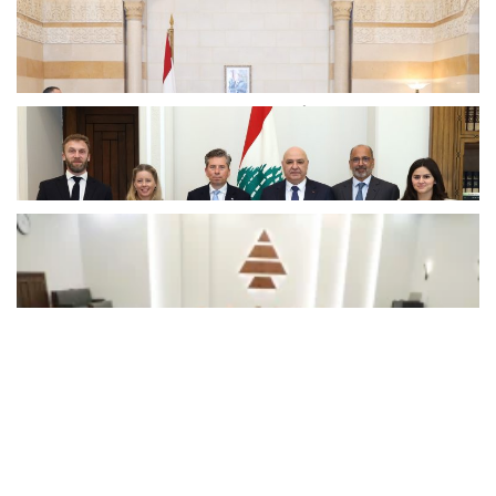
سلام يؤكد مع منظمة الصحة العالمية دعم
القطاع الصحي ويُدين استهداف...
مارس 31, 2026
اخبار محلية
عون يبحث مع مسؤول أممي سبل دعم
لبنان إنسانياً في ظل...
مارس 31, 2026
اخبار محلية
الكتائب : بقاء السفير الإيراني مخالفة
لاتفاقية فيينا ونطالب بترحيله فورًا...
مارس 31, 2026
اخبار محلية