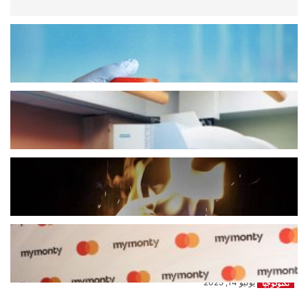
تكنولوجيا
*الخصوبة في خطر… وطفرة في بنوك
تجميد الحيوانات المنوية عالمياً*
يوليو 26, 2025
تكنولوجيا
حادثة صادمة داخل غرفة الرنين
المغناطيسي
يوليو 20, 2025
تكنولوجيا
*حرارة الصيف تهدد هاتفك… تجنّب هذه
الأخطاء الشائعة!*
يوليو 17, 2025
تكنولوجيا
تعاون بين ماستركارد وMyMonty
لتسريع اعتماد المدفوعات الرقمية وتعزيز
الشمول المالي...
يوليو 14, 2025
تكنولوجيا