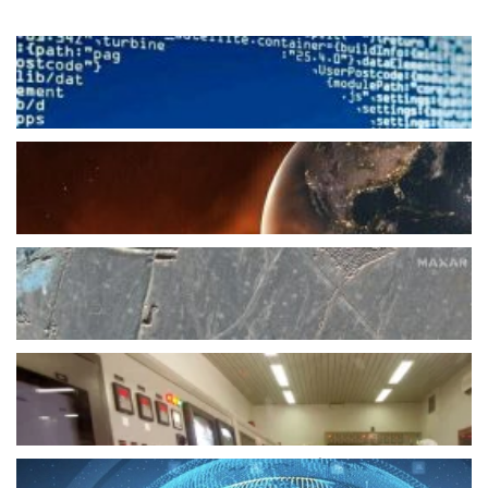
تحذير عاجل من غوغل ومايكروسوفت:
أوقفوا استخدام كلمات المرور فوراً
يوليو 13, 2025
تكنولوجيا
تحذير من انبعاثات بلازما شمسية كبيرة قد
تؤثر على الأرض
يوليو 8, 2025
تكنولوجيا
ما هي المنشآت الرئيسية في برنامج إيران
النووي؟
يونيو 22, 2025
تكنولوجيا
إذا فجّرت إيران مفاعل ديمونا: لبنان
ورعب الإشعاعات النووية
يونيو 15, 2025
تكنولوجيا
*“رجال إكس” على أبواب الواقع: مشروع