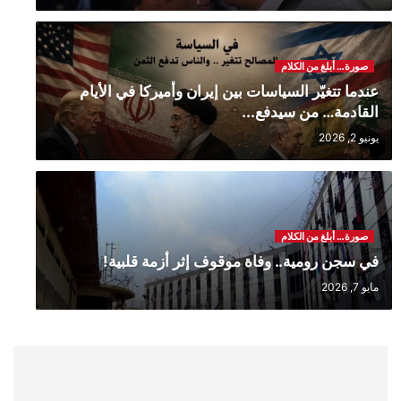
صورة… أبلغ من الكلام
عندما تتغيّر السياسات بين إيران وأميركا في الأيام
القادمة… من سيدفع...
يونيو 2, 2026
صورة… أبلغ من الكلام
في سجن رومية.. وفاة موقوف إثر أزمة قلبية!
مايو 7, 2026
مدافن روضة ‘الشهيدين’
نوفمبر 14, 2024
صورة… أبلغ من الكلام