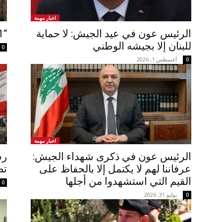
اخبار مهمة
الرئيس عون في عيد الجيش: لا حماية
“81 عاماً… والوطن للوطن”
للبنان إلا بجيشه الوطني
0
أغسطس 1, 2026
0
اخبار مهمة
الرئيس عون في ذكرى شهداء الجيش:
رس
عرفاننا لهم لا يكتمل إلا بالحفاظ على
تص
القيم التي استشهدوا من أجلها
0
يوليو 31, 2026
0