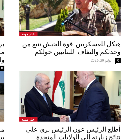
اخبار مهمة
هيكل للعسكريين: قوة الجيش تنبع من
بر
وحدتكم والتفاف اللبنانيين حولكم
مش
وا
يوليو 30, 2026
0
0
اخبار مهمة
‏أطلع الرئيس عون الرئيس بري على
مح
نتائج زيارته إلى الولايات المتحدة