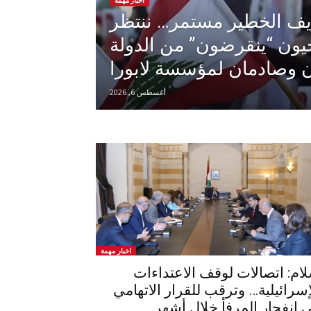
اخبار مهمة
يف الخطير مستمر… ننتظر
ون “ينقرضون” من الدولة
ن وصادمان لمؤسسة لابورا
أغسطس 6, 2026
اخبار مهمة
ام: اتصالات لوقف الاعتداءات
إسرائيلية… وترقب للقرار الاتهامي
 انفجار المرفأ خلال أشهر