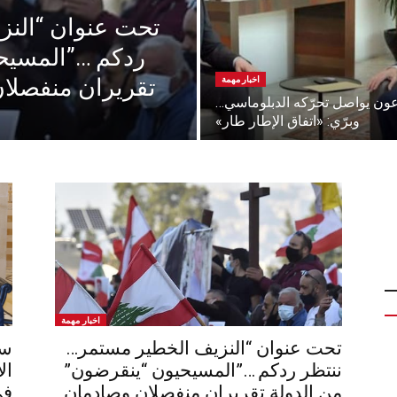
تحت عنوان “النز
ردكم …”المسيحي
تقريران منفصلا
اخبار مهمة
ون يواصل تحرّكه الدبلوماسي…
وبرّي: «اتفاق الإطار طار»
اخبار مهمة
تحت عنوان “النزيف الخطير مستمر…
سل
ننتظر ردكم …”المسيحيون “ينقرضون”
ال
من الدولة تقريران منفصلان وصادمان
في