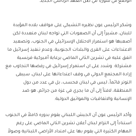
الوضع في سوريا في ظل العهد الرئاسي الجديد.
وشكر الرئيس عون نظيره التشيكي على مواقف بلاده المؤيدة
للبنان، مشيراً إلى أن الصعوبات التي تواجه لبنان متعددة لكن
أصعبها هو استمرار الاحتلال الإسرائيلي في الجنوب، وتصعيد
الاعتداءات على القرى والبلدات الجنوبية، وعدم تنفيذ إسرائيل ما
اتفق عليه في تشرين الثاني الماضي برعاية أميركية فرنسية
مشتركة. وشدد على ان استمرار إسرائيل في رفضها التجاوب مع
إرادة المجتمع الدولي في وقف اعتداءاتها على لبنان، سيبقى
التوتر قائماً، ليس في لبنان فحسب، بل في عدد من دول
المنطقة، لافتاً إلى أن ما يجري في غزة من جرائم، هو ضد
الإنسانية والاتفاقيات والمواثيق الدولية.
وأكد الرئيس عون أن الجيش اللبناني يقوم بدوره كاملاً في الجنوب
استناداً إلى التزام لبنان أعلان تشرين الثاني الماضي على رغم
المهام الكثيرة التي يقوم بها على امتداد الأراضي اللبنانية وصولاً