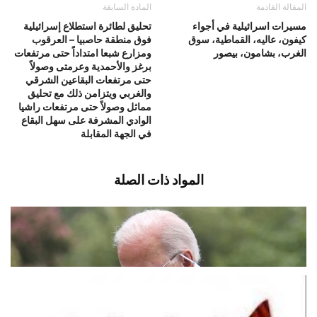
المقالة القادمة
المادة السابقة
مسيرات اسرائيلية في أجواء
تحليق لطائرة استطلاع إسرائيلية
كيفون، عاليه، القماطية، سوق
فوق منطقة حاصبيا – العرقوب
الغرب، بشامون، بيصور
ومزارع شبعا امتداداً حتى مرتفعات
برغز والأحمدية وعرمتى وصولاً
حتى مرتفعات البقاعين الشرقي
والغربي ويتزامن ذلك مع تحليق
مماثل وصولاً حتى مرتفعات راشيا
الوادي المشرفة على سهل البقاع
في الجهة المقابلة
المواد ذات الصلة
تدهور صحة جو بايدن …
أغسطس 8, 2026
اخبار دولية
“مجلس ثورة الأرز” طالب بتعديل وزاري
وإعلان حال طوارئ