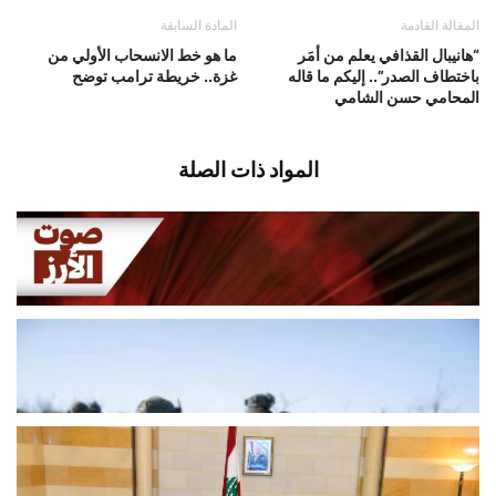
المقالة القادمة
المادة السابقة
“هانيبال القذافي يعلم من أمَر
ما هو خط الانسحاب الأولي من
باختطاف الصدر”.. إليكم ما قاله
غزة.. خريطة ترامب توضح
المحامي حسن الشامي
المواد ذات الصلة
قصف مدفعي متواصل يستهدف اطراف
مجدلزون والمنصوري
أغسطس 5, 2026
اخبار محلية
مصادر: اعتماد الخيام رهن المفاوضات
وحسمه مؤجّل إلى جولة لاحقة
أغسطس 5, 2026
اخبار محلية
لبنان يسرّع خطواته نحو الخروج من
القائمة الرمادية… واجتماع متابعة في...
أغسطس 5, 2026
اخبار محلية