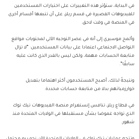
في البداية، ستؤثر هذه التغييرات على اختيارات المستخدمين
للفيديوهات القصيرة في قسم ريلز، على أن تتبعها أقسام أخرى
في المنصة في وقت لاحق.
وألمح موسيري إلى أنه في عصر التوجيه الآلي لمحتويات مواقع
التواصل الاجتماعي اعتمادا على بيانات المستخدمين: “لا تزال
متابعة الحسابات مهمة، ولكن ليس بالقدر الذي كانت عليه
سابقًا”.
ونتيجةً لذلك، أصبح المستخدمون أكثر اهتماما بتعديل
خوارزمياتهم بدلا من متابعة حسابات محددة.
في قطاع ريلز، تنافس إنستغرام منصة الفيديوهات تيك توك
الذي تواجه غموضا بشأن مستقبلها في الولايات المتحدة منذ
شهور.
وتتجه عمليات تيك توك في الولايات المتحدة الآن نحو بيع محتمل