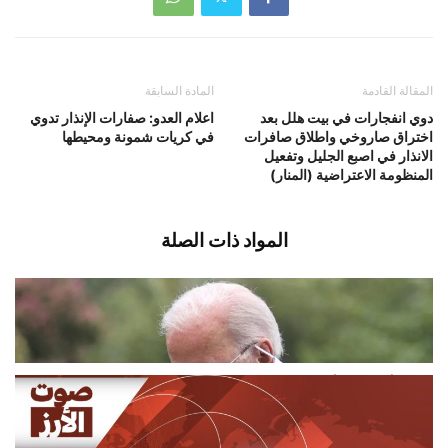
المقالة القادمة
المادة السابقة
دوي انفجارات في بيت هلل بعد
اعلام العدو: صفارات الإنذار تدوي
اختراق صاروخي واطلاق صافرات
في كريات شمونة ومحيطها
الانذار في اصبع الجليل وتفعيل
المنظومة الاعتراضية (المنار)
المواد ذات الصلة
تدهور صحة جو بايدن …
أغسطس 8, 2026
اخبار دولية
مركز أوروبي: أكثر من 240 إصابة
بفيروس حمى غرب النيل في...
أغسطس 8, 2026
اخبار دولية