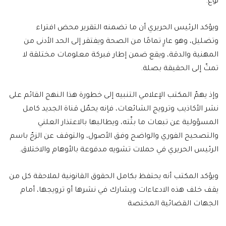
نوع.
ويؤكد الرئيس الحريري أن ما تضمنه التقرير محض افتراء
وتضليل، وهو عارٍ تمامًا من الصحة ويفتقر إلى الحد الأدنى من
المهنية والدقة، ويقع ضمن إطار فبركة معلومات مختلقة لا
تمتّ إلى الحقيقة بصلة.
وإذ يهمّ المكتب الإعلامي التنبيه إلى خطورة هذا النهج القائم على
نشر الأكاذيب وترويج الشائعات، فإنه يحمّل قناة الجديد كامل
المسؤولية عن تبعات ما بثّته، ويطالبها بالاعتذار العلني
والتصحيح الفوري والواضح وفق الأصول، والتوقف عن الزجّ باسم
الرئيس الحريري في حملات تشويه مدفوعة بالأوهام والاختلاق.
ويؤكد المكتب أنه يحتفظ بكامل الحقوق القانونية لملاحقة كل من
يقف خلف هذه الادعاءات ويشارك في نشرها أو ترويجها، أمام
الجهات القضائية المختصة