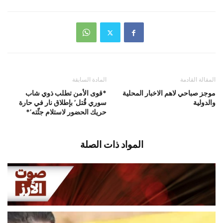
المقالة القادمة
المادة السابقة
موجز صباحي لاهم الاخبار المحلية
*قوى الأمن تطلب ذوي شاب
والدولية
سوري قُتل’ بإطلاق نار في حارة
حريك الحضور لاستلام جثّته’*
المواد ذات الصلة
قصف محيط بلدة المنصوري واصابة عدد
من المنازل
أغسطس 8, 2026
اخبار محلية
طريق الحزب إلى دمشق ما زالت طويلة؟