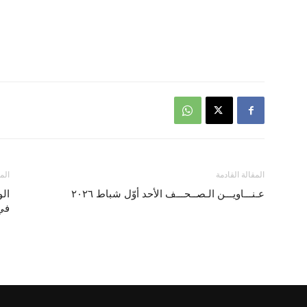
المقالة القادمة
الم
عـنـــاويـــن الـصــحـــف الأحد أوّل شباط ٢٠٢٦
الو
في 