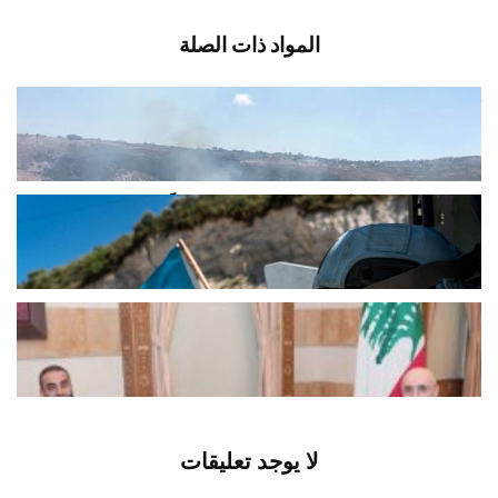
المواد ذات الصلة
غضب في دير ميماس بعد إحراق بساتين
زيتون والمطالبة بمحاسبة المتورطين
أغسطس 6, 2026
اخبار محلية
اليونيفيل: سجّلنا أمس إطلاق 113 مقذوفاً
من قبل الجيش الإسرائيلي في...
أغسطس 6, 2026
اخبار محلية
الحجار: تبادل المعلومات مفتاح التنسيق
الأمني مع سوريا
أغسطس 6, 2026
اخبار محلية
لا يوجد تعليقات