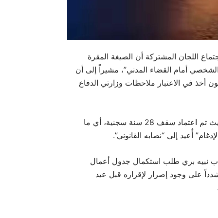
ماع اللجان المشتركة أن الصيغة المقرة
خصي أمام القضاء المدني”، مشيراً إلى أن
نون أخذ في الاعتبار ملاحظات وزارتي الدفاع
وأوضح بو صعب أن النقاشات تناولت أيضاً أحكام الإعدام، حيث تم اعتماد سقف 28 سنة سجنية، أي ما
اب نبيه بري طلب استكمال جدول أعمال
دداً على وجود إصرار لإقراره قبل عيد