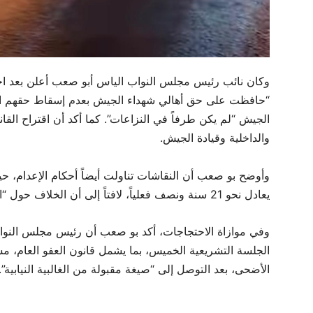
وكان نائب رئيس مجلس النواب الياس أبو صعب أعلن بعد اجت
“حافظت على حق أهالي شهداء الجيش بعدم إسقاط حقهم الش
الجيش “لم يكن طرفاً في النزاعات”. كما أكد أن اقتراح القا
والداخلية وقيادة الجيش.
يعادل نحو 21 سنة ونصف فعلياً، لافتاً إلى أن الخلاف حول “الإدغام” أُعيد إلى “نصابه القانوني”.
وفي موازاة الاحتجاجات، أكد بو صعب أن رئيس مجلس النو
الجلسة التشريعية الخميس، بما يشمل قانون العفو العام، مش
الأضحى، بعد التوصل إلى “صيغة مقبولة من الغالبية النيابية”.