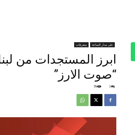
على مدار الساعة
متفرقات
ابرز المستجدات من لبنا
“صوت الارز”
79
0