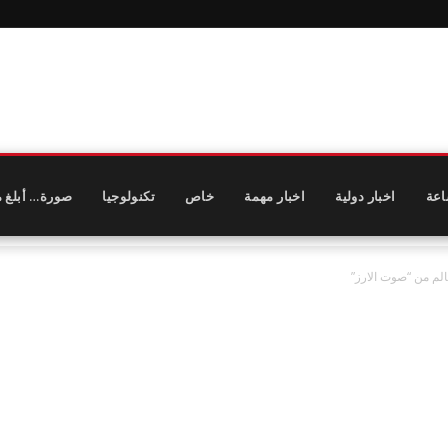
اعة
اخبار دولية
اخبار مهمة
خاص
تكنولوجيا
صورة… أبلغ م
الم من “صوت الارز”