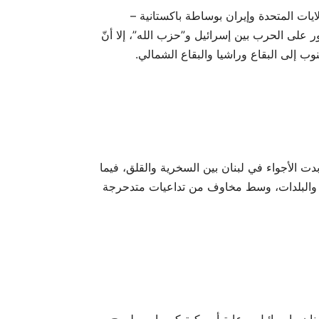
يات المتحدة وإيران بوساطة باكستانية –
ر على الحرب بين إسرائيل و”حزب الله”، إلا أنّ
وب إلى البقاع وراشيا والبقاع الشمالي.
رير”، بدت الأجواء في لبنان بين السخرية والقلق، فيما
ى والبلدات، وسط مخاوف من تداعيات متدحرجة
بنان وإسرائيل برعاية أميركية كمسار مطروح