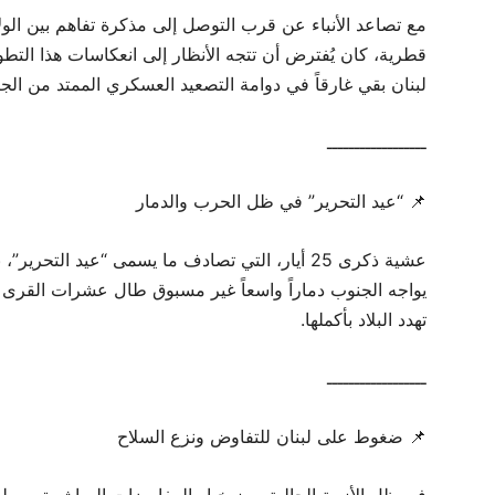
مع تصاعد الأنباء عن قرب التوصل إلى مذكرة تفاهم بين الولا
قطرية، كان يُفترض أن تتجه الأنظار إلى انعكاسات هذا التطو
لبنان بقي غارقاً في دوامة التصعيد العسكري الممتد من الجن
ــــــــــــــــــ
📌 “عيد التحرير” في ظل الحرب والدمار
عشية ذكرى 25 أيار، التي تصادف ما يسمى “عيد التح
يواجه الجنوب دماراً واسعاً غير مسبوق طال عشرات القر
تهدد البلاد بأكملها.
ــــــــــــــــــ
📌 ضغوط على لبنان للتفاوض ونزع السلاح
في ظل الأزمة الحالية، برز خيار المفاوضات المباشرة بين ل