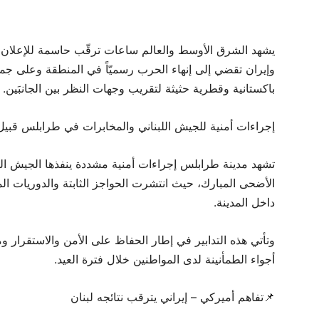
يشهد الشرق الأوسط والعالم ساعات ترقّب حاسمة للإعلان ا
وإيران تقضي إلى إنهاء الحرب رسميّاً في المنطقة وعلى جميع
باكستانية وقطرية حثيثة لتقريب وجهات النظر بين الجانبَين.
إجراءات أمنية للجيش اللبناني والمخابرات في طرابلس قبي
تشهد مدينة طرابلس إجراءات أمنية مشددة ينفذها الجيش اللبن
الأضحى المبارك، حيث انتشرت الحواجز الثابتة والدوريات الم
داخل المدينة.
وتأتي هذه التدابير في إطار الحفاظ على الأمن والاستقرار وم
أجواء الطمأنينة لدى المواطنين خلال فترة العيد.
📌تفاهم أميركي – إيراني يترقب نتائجه لبنان