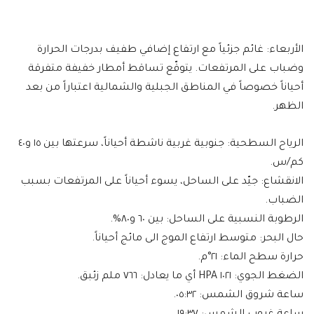
الأربعاء: غائم جزئياً مع ارتفاع إضافي طفيف بدرجات الحرارة
وضباب على المرتفعات. يتوقّع تساقط أمطار خفيفة متفرقة
أحياناً خصوصاً في المناطق الجبلية والشمالية اعتباراً من بعد
الظهر.
الرياح السطحية: جنوبية غربية ناشطة أحياناً، سرعتها بين ١٥ و٤٠
كم/س.
الانقشاع: جيّد على الساحل، يسوء أحياناً على المرتفعات بسبب
الضباب.
الرطوبة النسبية على الساحل: بين ٦٠ و٨٠%.
حال البحر: متوسط ارتفاع الموج الى مائج أحياناً.
حرارة سطح الماء: ٢١°م.
الضغط الجوي: ١٠٢١ HPA أي ما يعادل: ٧٦٦ ملم زئبق.
ساعة شروق الشمس: ٠٥:٣٢.