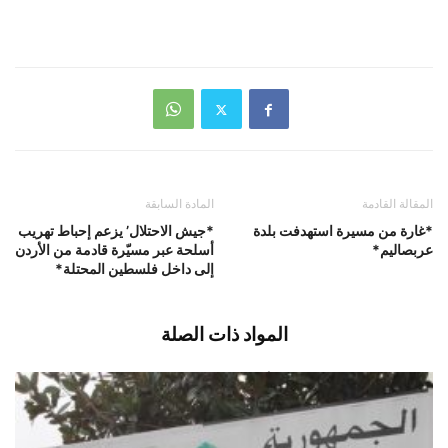
المقالة القادمة
المادة السابقة
*غارة من مسيرة استهدفت بلدة
*جيش الاحتلال’ يزعم إحباط تهريب
عربصاليم*
أسلحة عبر مسيّرة قادمة من الأردن
إلى داخل فلسطين المحتلة*
المواد ذات الصلة
وزارة الطاقة والمياه: لا أزمة محروقات…
ولا داعي للهلع
أغسطس 9, 2026
اخبار محلية