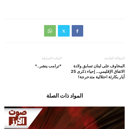
المقالة القادمة
المادة السابقة
المخاوف على لبنان تسابق ولادة
*ترامب ينشر..*
الاتفاق الإقليمي… إحياء ذكرى 25
أيار بكارثة احتلالية متدحرجة!
المواد ذات الصلة
قصف مدفعي متواصل يستهدف اطراف
مجدلزون والمنصوري
أغسطس 5, 2026
اخبار محلية