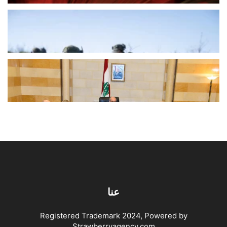
مصادر: اعتماد الخيام رهن المفاوضات
وحسمه مؤجّل إلى جولة لاحقة
أغسطس 5, 2026
اخبار محلية
لبنان يسرّع خطواته نحو الخروج من
القائمة الرمادية… واجتماع متابعة في...
أغسطس 5, 2026
اخبار محلية
عنا
Registered Trademark 2024, Powered by
Strawberryagency.com