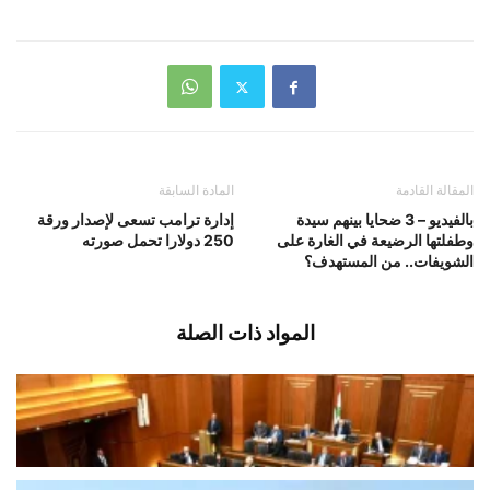
المقالة القادمة
المادة السابقة
بالفيديو – 3 ضحايا بينهم سيدة
إدارة ترامب تسعى لإصدار ورقة
وطفلتها الرضيعة في الغارة على
250 دولارا تحمل صورته
الشويفات.. من المستهدف؟
المواد ذات الصلة
إضراب “عام” اليوم.. وملفات خلافية على
طاولة مجلس النواب غدا
أغسطس 10, 2026
اخبار محلية