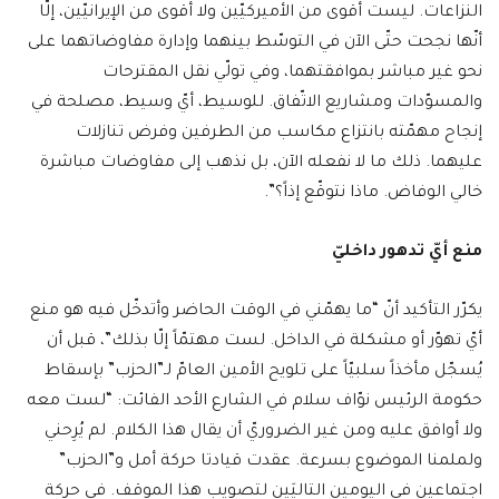
النزاعات. ليست أقوى من الأميركيّين ولا أقوى من الإيرانيّين، إلّا
أنّها نجحت حتّى الآن في التوسّط بينهما وإدارة مفاوضاتهما على
نحو غير مباشر بموافقتهما، وفي تولّي نقل المقترحات
والمسوّدات ومشاريع الاتّفاق. للوسيط، أيّ وسيط، مصلحة في
إنجاح مهمّته بانتزاع مكاسب من الطرفين وفرض تنازلات
عليهما. ذلك ما لا نفعله الآن، بل نذهب إلى مفاوضات مباشرة
خالي الوفاض. ماذا نتوقّع إذاً؟”.
منع أيّ تدهور داخليّ
يكرّر التأكيد أنّ “ما يهمّني في الوقت الحاضر وأتدخّل فيه هو منع
أيّ تهوّر أو مشكلة في الداخل. لست مهتمّاً إلّا بذلك”، قبل أن
يُسجّل مأخذاً سلبيّاً على تلويح الأمين العامّ لـ”الحزب” بإسقاط
حكومة الرئيس نوّاف سلام في الشارع الأحد الفائت: “لست معه
ولا أوافق عليه ومن غير الضروريّ أن يقال هذا الكلام. لم يُرِحني
ولملمنا الموضوع بسرعة. عقدت قيادتا حركة أمل و”الحزب”
اجتماعين في اليومين التاليَين لتصويب هذا الموقف. في حركة