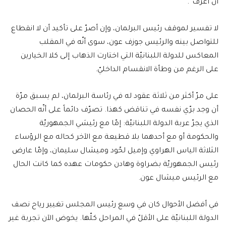
أن أعرف”.
لا تفسير لموقف رئيس البرلمان، وإن أصرّ على تأكيد أن لا انقطاع
للتواصل بينه والرئيس جوزف عون، سوى أنّه في المقلب
المعاكس للدولة اللبنانيّة التي اختارت الذهاب إلى كلا الخيارين
على الرغم من وطأة الانقسام الداخليّ.
على مرّ أكثر من ثلاثة عقود له في رئاسة البرلمان، لم يسبق مرّة
أن وجد برّي نفسه في تناقض كهذا. تصرّف دائماً على أنّه الحصان
الذي يجرّ عربة الدولة اللبنانيّة: إمّا مع رئيسَي الجمهوريّة
والحكومة أو مع أحدهما بلا قطيعة مع الآخر كحاله مع الرؤساء
الثلاثة الياس الهراوي وإميل لحّود وميشال سليمان، وإمّا عارض
رئيس الجمهوريّة بضراوة وهادن حكومات عهده كما كانت الحال
مع الرئيس ميشال عون.
في أفضل الأحوال كان في وسع رئيس المجلس تغيير رياح نصف
الدولة اللبنانيّة على الأقلّ في المراحل كلّها. يخوض الآن تجربة غير