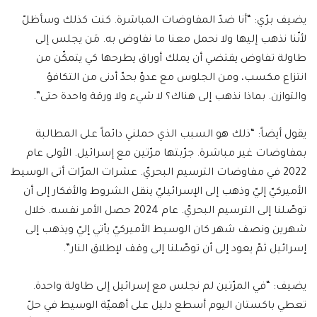
يضيف برّي: “أنا ضدّ المفاوضات المباشرة. كنت كذلك وسأظلّ
لأنّنا نذهب إليها ولا نحمل معنا ما نفاوض به. مَن يجلس إلى
طاولة تفاوض يقتضي أن يملك أوراق يطرحها كي يتمكّن من
انتزاع مكسب، ومن الجلوس مع عدوّ بحدّ أدنى من التكافؤ
والتوازن. بماذا نذهب إلى هناك؟ لا شيء ولا ورقة واحدة حتى”.
يقول أيضاً: “ذلك هو السبب الذي حملني دائماً على المطالبة
بمفاوضات غير مباشرة. جرّبتها مرّتين مع إسرائيل. الأولى عام
2022 في مفاوضات الترسيم البحريّ. عشرات المرّات أتى الوسيط
الأميركيّ إليّ وذهب إلى الإسرائيليّ ينقل الشروط والأفكار إلى أن
توصّلنا إلى الترسيم البحريّ. عام 2024 حصل الأمر نفسه. خلال
شهرين ونصف شهر كان الوسيط الأميركيّ يأتي إليّ ويذهب إلى
إسرائيل ثمّ يعود إلى أن توصّلنا إلى وقف لإطلاق النار”.
يضيف: “في المرّتين لم نجلس مع إسرائيل إلى طاولة واحدة.
تعطي باكستان اليوم أسطع دليل على أهميّة الوسيط في حلّ