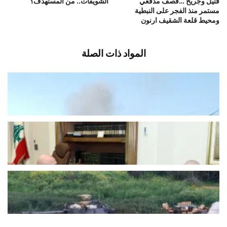
قتيل وجريح …قصف مدفعي
الشويفات.. من المستهدف؟
مستمر منذ الفجر على النبطية
ومحيط قلعة الشقيف ارنون
المواد ذات الصلة
رمايات رشاشة فجرا وقصف مدفعي ليلا
أغسطس 10, 2026
اخبار محلية
ما شرط الرئاسة اللبنانية للاستجابة لدعوة
“حزب الله”؟
أغسطس 10, 2026
اخبار محلية
إسرائيل توسّع حربها على لبنان بالحرائق
والتفجيرات
أغسطس 10, 2026
اخبار محلية