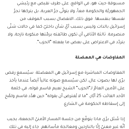
مسبوقة حيث هو، في الواقع، على طرف نقيض مع رئيسَي
الجمهوريّة والحكومة معاً، ولا يتولّى جرّ العربة، بل يتركها تجرّ
نفسها بنفسها. فوق ذلك، الانفصال بسبب الموقف من
إسرائيل بالذات وليس بسبب أيّ شأن داخليّ كما في حالات شتّى
منصرمة. ثالثة الأثافي أن تكون طائفته برمّتها منكوبة نازحة، ولا
يتردّد في الاعتراض على بعض ما يفعله “الحزب”.
المفاوضات هي المعضلة
المفاوضات المباشرة مع إسرائيل هي المعضلة. سيُسمع رفض
برّي لها بصوت عال، لكن سيُسمع صوته عالياً أيضاً عندما يأخذ
على الأمين العامّ لـ”الحزب” الشيخ نعيم قاسم قوله، في كلمة
الأحد الفائت 25 أيّار، “ما لا يُفترض أن يقوله” حين هدّد قاسم ولمّح
إلى إسقاطه الحكومة في الشارع.
إذا سُئل برّي ماذا يتوقّع من جلسة المسار الأمنيّ الجمعة، يجيب
أنّه غير معنيّ إلّا بالنازحين ومعالجة مأساتهم. جاء إليه في تلك