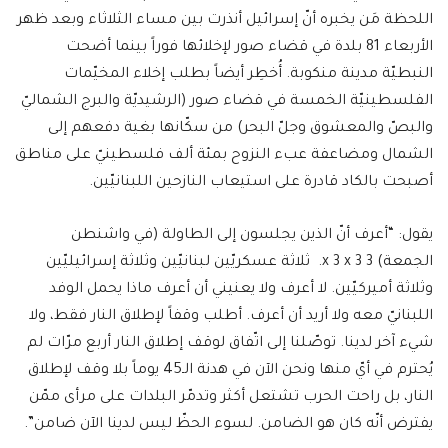
اللحظة مَن يخبره أنّ إسرائيل أنذرت بين مساء الثلاثاء وبعد ظهر
الأربعاء 81 بلدة في قضاء صور لإخلائها فوراً بينما أضحت
النبطيّة مدينة منكوبة. أُخطِر أيضاً بطلب إخلاء المخيّمات
الفلسطينيّة الخمسة في قضاء صور (الرشيديّة والبرج الشماليّ
والبصّ والمعشوق وجلّ البحر) من سكّانها بغية دفعهم إلى
الشمال ومضاعفة عبء النزوح بمئة ألف فلسطينيّ على مناطق
أصبحت بالكاد قادرة على استيعاب النازحين اللبنانيّين.
يقول: “أعرف أنّ الذين يجلسون إلى الطاولة (في واشنطن
الجمعة) 3 x 3 x 3. ثلاثة عسكريّين لبنانيّين وثلاثة إسرائيليّين
وثلاثة أميركيّين. لا أعرف ولا يعنيني أن أعرف ماذا يحمل الوفد
اللبنانيّ معه ولا أريد أن أعرف. أطلب وقفاً لإطلاق النار فقط، ولا
شيء آخر لدينا. توصّلنا إلى اتّفاق لوقف إطلاق النار أربع مرّات لم
يُحترم في أيّ منها ونحن الآن في هدنة الـ45 يوماً بلا وقف لإطلاق
النار، بل راحت الحرب تشتعل أكثر وتدمّر البلدات على مرأى ممّن
يفترض أنّه كان هو الضامن. لسوء الحظّ ليس لدينا الآن ضامن”.