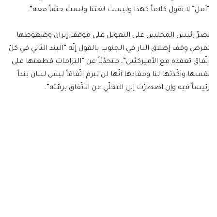
“أمل” لا نقول كلاماً كهذا وليست لغتنا ولست حتماً معه”.
يصرّ رئيس المجلس على التعويل على موقف إيران وضغوطها
لفرض وقف إطلاق النار في الجنوب بالقول إنّه “البند الثاني في كلّ
اتّفاق تعقده مع الأميركيّين”، متحدّثاً عن “التزامات قطعتها على
نفسها وأكّدتها لنا ومفادها أنّها لن تبرم اتّفاقاً ليس لبنان بنداً
رئيساً فيه وإن اضطرّت إلى التخلّي عن الاتّفاق برمّته”.