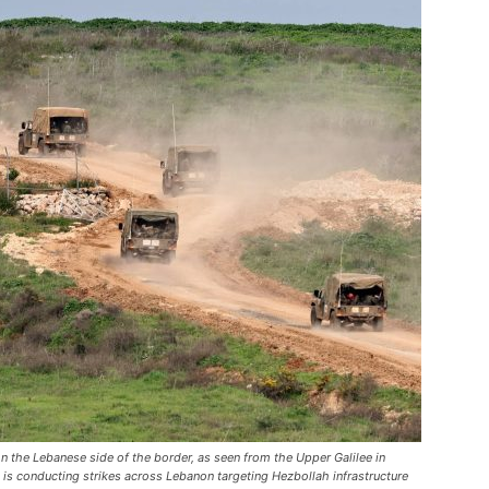
n the Lebanese side of the border, as seen from the Upper Galilee in
it is conducting strikes across Lebanon targeting Hezbollah infrastructure