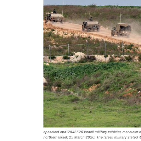
epaselect epa12848526 Israeli military vehicles maneuver o
northern Israel, 25 March 2026. The Israeli military stated 