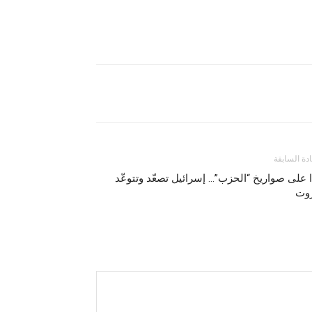
ادة السابقة
ّا على صواريخ “الحزب”… إسرائيل تصعّد وتتوعّد
روت