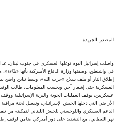
المصدر: الجريدة
واصلت إسرائيل اليوم توغلها العسكري في جنوب لبنان، غداة 
في واشنطن، وصفتها وزارة الدفاع الأميركية بأنها «بنّاءة
إطلاق النار أو ملف سلاح «حزب الله»، وسط تباين واضح بين 
العسكرية حتى إشعار آخر. وبحسب المعلومات، طالب الوفد ا
عسكريين، بوقف العمليات الجوية والبرية الإسرائيلية ووقف
الأراضي التي دخلها الجيش الإسرائيلي، وتفعيل لجنة مراقبة و
الدعم العسكري واللوجستي للجيش اللبناني لتمكينه من ت
نهر الليطاني، مع التشديد على دور أميركي ضامن لوقف إطلاق