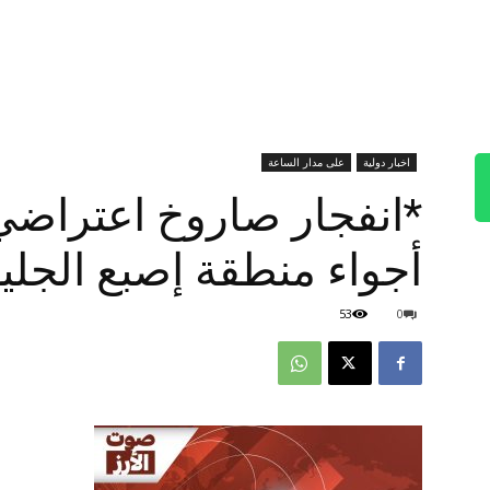
اخبار دولية
على مدار الساعة
*انفجار صاروخ اعتراضي
أجواء منطقة إصبع الجلي
53
0