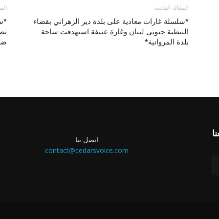
المقالة القادمة
الم
*سلسلة غارات معادية على بلدة دير الزهراني بقضاء
*سم
النبطية جنوبي لبنان وغارة عنيفة استهدفت ساحة
تصح
بلدة المروانية*
ضرو
اتصل بنا
contact@cedarsvoice.com