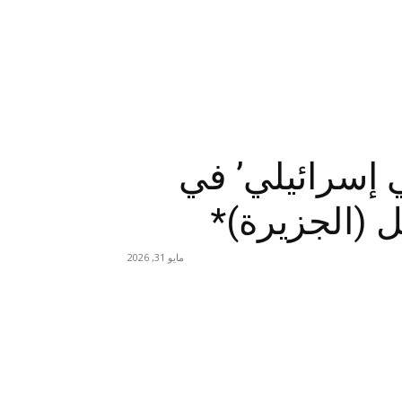
 إسرائيلي’ في
ل (الجزيرة)*
مايو 31, 2026