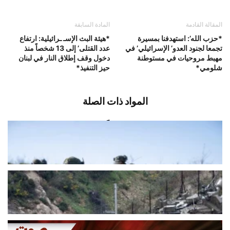
المقالة القادمة
المادة السابقة
*حزب الله’: استهدفنا بمسيرة
*هيئة البث الإسـ ـرائيلية: ارتفاع
تجمعا لجنود العدو’ الإسرائيلي’ في
عدد القتلى’ إلى 13 شخصاً منذ
مهبط مروحيات في مستوطنة
دخول وقف إطلاق النار في لبنان
شلومي*
حيز التنفيذ*
المواد ذات الصلة
قوّة مشاة إسرائيلية تقدمت فجراً باتجاه
منطقة شميس عند أطراف بلدة...
أغسطس 8, 2026
اخبار محلية
ردّ إسرائيل على هجوم “حزب الله” الذي
أسفر عن مقتل جنديَين...
أغسطس 8, 2026
اخبار محلية
قصف محيط بلدة المنصوري واصابة عدد