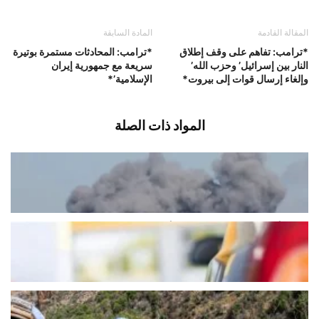
المقالة القادمة
المادة السابقة
*ترامب: تفاهم على وقف إطلاق
*ترامب: المحادثات مستمرة بوتيرة
النار بين إسرائيل’ وحزب الله’
سريعة مع جمهورية إيران
وإلغاء إرسال قوات إلى بيروت*
الإسلامية’*
المواد ذات الصلة
مقاتلو “الحزب” والحرس الثوري
محاصرون في علي الطاهر
أغسطس 10, 2026
اخبار محلية
فادي أبو شقرا يكشف جديد أزمة البنزين
أغسطس 10, 2026
اخبار محلية
عسكر بريطاني مكان الفرنسيين..
والفصل السابع حاضر؟