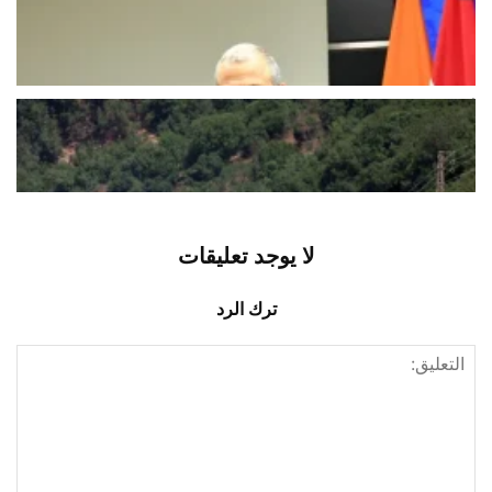
باسيل في ذكرى 7 آب: خيارنا لبنان
والسلطة تخلّت عن مسؤولياتها
أغسطس 7, 2026
اخبار محلية
أميركا لإسرائيل: حزب الله لم يرتكب
خرقاً… لا تردوا
أغسطس 7, 2026
اخبار محلية
لا يوجد تعليقات
ترك الرد