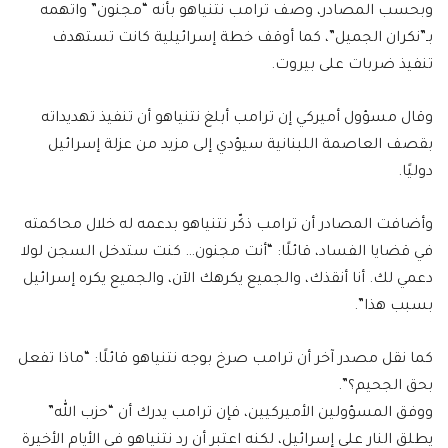
وبحسب المصادر، وصف ترامب نتنياهو بأنه “مجنون” واتهمه
بـ”نكران الجميل”، كما أوقف خطة إسرائيلية كانت تستهدف
تنفيذ ضربات على بيروت.
وقال مسؤول أميركي إن ترامب أبلغ نتنياهو أن تنفيذ تهديداته
بقصف العاصمة اللبنانية سيؤدي إلى مزيد من عزلة إسرائيل
دوليًا.
وأضافت المصادر أن ترامب ذكّر نتنياهو بدعمه له خلال محاكمته
في قضايا الفساد، قائلًا: “أنت مجنون… كنت ستدخل السجن لولا
دعمي لك. أنا أنقذك، والجميع يكرهك الآن، والجميع يكره إسرائيل
بسبب هذا”.
كما نقل مصدر آخر أن ترامب صرخ بوجه نتنياهو قائلًا: “ماذا تفعل
بحق الجحيم؟”.
ووفق المسؤولين الأميركيين، فإن ترامب يدرك أن “حزب الله”
يطلق النار على إسرائيل، لكنه اعتبر أن رد نتنياهو في الأيام الأخيرة