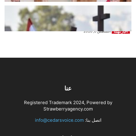
تحت عنوان “النزيف الخطير مستمر…
ننتظر ردكم …”المسيحيون “ينقرضون”
من الدولة...
أغسطس 6, 2026
اخبار مهمة
عنا
Registered Trademark 2024, Powered by
Strawberryagency.com
اتصل بنا:
info@cedarsvoice.com