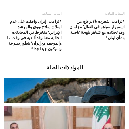
المقالة القادمة
المادة السابقة
*ترامب: شعرت بالانزعاج من
*ترامب: إيران وافقت على عدم
استمرار نتنياهو في القتال’ مع لبنان’
امتلاك سلاح نووي والمرشد
وقد تحدّثت مع نتنياهو بلهجة غاضبة
الإيراني’ منخرط في المحادثات
بشأن لبنان*
الحالية معنا وقد ألتقيه في وقت ما
والموقف مع إيران’ يتطور بسرعة
وسيكون جيدا جدا*
المواد ذات الصلة
اليونيفيل: سجّلنا أمس إطلاق 113 مقذوفاً
من قبل الجيش الإسرائيلي في...
أغسطس 6, 2026
اخبار محلية
الحجار: تبادل المعلومات مفتاح التنسيق
الأمني مع سوريا
أغسطس 6, 2026
اخبار محلية