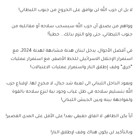
لا بل ان حزب الله لن يوافق على الخروج من جنوب الليطاني!
وواهم من يصدق أن حزب الله سيسحب سلاحه أو مقاتليه من
جنوب الليطاني، حتى ولو التزم بذلك… خطياً!
في أفضل الأحوال، يدخل لبنان هدنة مشابهة لهدنة 2024، مع
استمرار الإحتلال الاسرائيلي للخط الأصفر، مع استمرار عمليات
“خرق” وقف إطلاق النار واستمرار عمليات الاغتيالات!
ويعود الداخل اللبناني الى لعبة شد حبال، لا مخرج لها، لإقناع حزب
الله بتسليم سلاحه في ظل غياب وجود نية لنزع سلاحه بالقوة
ولمواجهة بينه وبين الجيش اللبناني!
أياً يكن الظاهر، لا اتفاق حقيقي بعد! على الأقل على المدى القصير!
وبالتأكيد لن يكون هناك وقف لإطلاق النار!