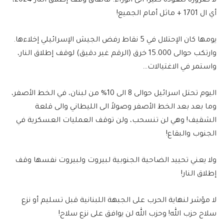
لا ضرورة للعودة كثيراً الى الوراء. فاتفاق وقف إطلاق النار 2024،
أي ال 1701 + ماثل أمام الجميع!
يومها كان الإحتلال في 5 نقاط رفض الجيش الإسرائيلي إخلاءها.
وارتكب حوالى 15.000 خرق (الرقم غير دقيق) لوقف إطلاق النار،
واستمر في الاغتيالات…
اليوم تحتل اسرائيل حوالى 8 الى 10% من لبنان، في الخط الأصفر،
وما بعد بعد الخط الأصفر وصولاً الى الليطاني والى قلعة
الشقيف! وهي لن تنسحب، ولن توقف العمليات العسكرية في
الجنوب والبقاع!
ولا يعني تحييد الضاحية الجنوبية لبيروت ولبيروت نفسها وقف
إطلاق النار!
لا مؤشر لنهاية الحرب على الجبهة اللبنانية قبل تسليم أو نزع
سلاح حزب الله! وحزب الله لن يوافق على نزع سلاح!