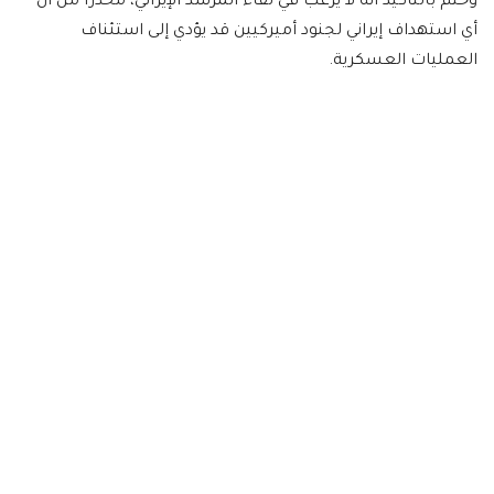
وختم بالتأكيد أنه لا يرغب في لقاء المرشد الإيراني، محذراً من أن
أي استهداف إيراني لجنود أميركيين قد يؤدي إلى استئناف
العمليات العسكرية.