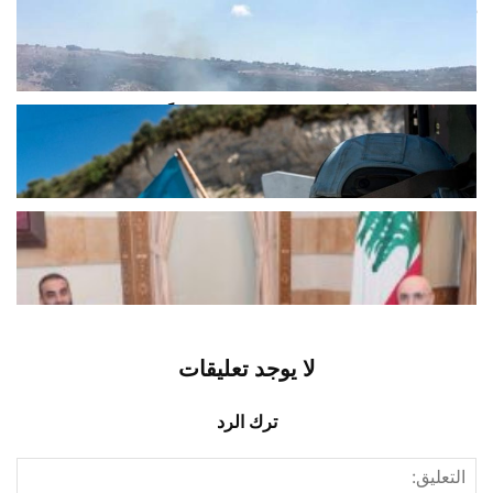
غضب في دير ميماس بعد إحراق بساتين
زيتون والمطالبة بمحاسبة المتورطين
أغسطس 6, 2026
اخبار محلية
اليونيفيل: سجّلنا أمس إطلاق 113 مقذوفاً
من قبل الجيش الإسرائيلي في...
أغسطس 6, 2026
اخبار محلية
الحجار: تبادل المعلومات مفتاح التنسيق
الأمني مع سوريا
أغسطس 6, 2026
اخبار محلية
لا يوجد تعليقات
ترك الرد