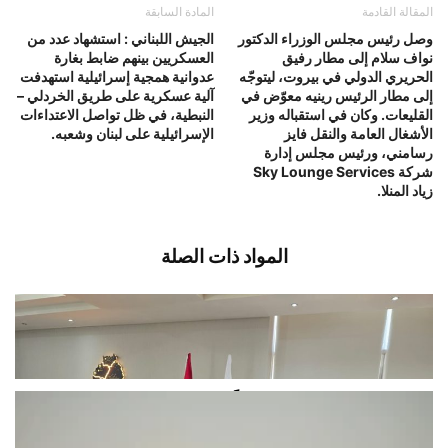
المقالة القادمة
المادة السابقة
وصل رئيس مجلس الوزراء الدكتور
الجيش اللبناني : استشهاد عدد من
نواف سلام إلى مطار رفيق
العسكريين بينهم ضابط بغارة
الحريري الدولي في بيروت، ليتوجّه
عدوانية همجية إسرائيلية استهدفت
إلى مطار الرئيس رينيه معوّض في
آلية عسكرية على طريق الخردلي –
القليعات. وكان في استقباله وزير
النبطية، في ظل تواصل الاعتداءات
الأشغال العامة والنقل فايز
الإسرائيلية على لبنان وشعبه.
رسامني، ورئيس مجلس إدارة
شركة Sky Lounge Services
زياد المنلا.
المواد ذات الصلة
سقلاوي بحث مع رئيس بلدية رميشفي
حلول مناسبة” لتسلُّم التبغ من...
أغسطس 8, 2026
اخبار محلية
قصف مدفعي إسرائيلي جنوباً.. وتقدّم
للمشاة باتجاه كفرشوبا وزوطر