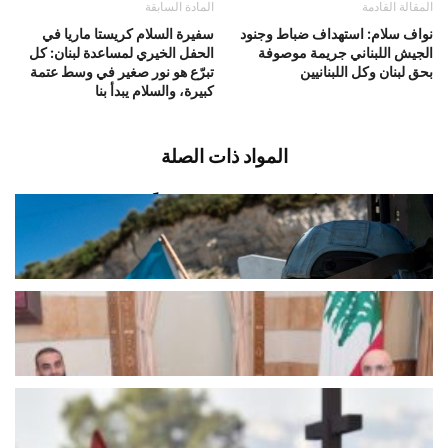
المقالة القادمة
المادة السابقة
نواف سلام: استهداف ضباط وجنود
سفيرة السلام كريستا ماريا في
الجيش اللبناني جريمة موصوفة
الحفل الخيري لمساعدة لبنان: كل
بحق لبنان وكل اللبنانيين
تبرّع هو نور صغير في وسط عتمة
كبيرة، والسلام يبدأ بنا
المواد ذات الصلة
اليونيفيل: سجّلنا أمس إطلاق 113 مقذوفاً
من قبل الجيش الإسرائيلي في...
أغسطس 6, 2026
اخبار محلية
الحجار: تبادل المعلومات مفتاح التنسيق
الأمني مع سوريا
أغسطس 6, 2026
اخبار محلية
تحت عنوان “النزيف الخطير مستمر…
ننتظر ردكم …”المسيحيون “ينقرضون”
من الدولة...