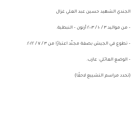
الجندي الشهيد حسين عبد العلي غزال
– من مواليد ٣ / ١٠ / ٢٠٠٣ أرنون – النبطية.
– تطوع في الجيش بصفة مجنّد اعتبارًا من ٣ / ٧ / ٢٠٢٢.
– الوضع العائلي: عازب.
(تحدد مراسم التشييع لاحقًا)