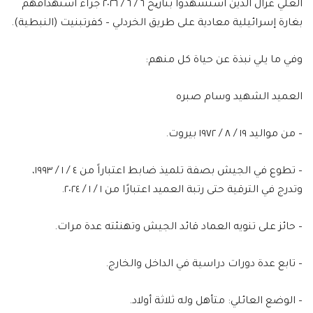
العلي غزال الذين استشهدوا بتاریخ ٦ / ٦ / ٢٠٢٦ جرّاء استهدافهم
بغارة إسرائيلية معادية على طريق الخردلي – كفرتبنيت (النبطية).
وفي ما يلي نبذة عن حياة كل منهم:
العميد الشهيد وسام صبره
– من مواليد ١٩ / ٨ / ١٩٧٢ بيروت.
– تطوع في الجيش بصفة تلميذ ضابط اعتباراً من ٤ / ١ / ١٩٩٣،
وتدرج في الترقية حتى رتبة العميد اعتبارًا من ١ / ١ / ٢٠٢٤.
– حائز على تنويه العماد قائد الجيش وتهنئته عدة مرات.
– تابع عدة دورات دراسية في الداخل والخارج.
– الوضع العائلي: متأهل وله ثلاثة أولاد.