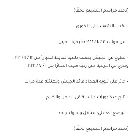
(تحدد مراسم التشييع لاحقًا).
النقيب الشهيد ايلي الخوري
– من مواليد ٤ / ١٠ / ١٩٩٤ كفرجرة – جزين.
– تطوع في الجيش بصفة تلميذ ضابط اعتباراً من ١٢ / ١١ / ٢٠١٢ ،
وتدرج في الترقية حتى رتبة نقيب اعتبارًا من ١ / ٧ / ٢٠٢٣.
– حائز على تنويه العماد قائد الجيش وتهنئته عدة مرات.
– تابع عدة دورات دراسية في الداخل والخارج.
– الوضع العائلي: متأهل وله ولد واحد.
(تحدد مراسم التشييع لاحقًا).