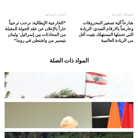
المقالة القادمة
المادة السابقة
شارحاً آلية تسعير المحروقات
*الخارجية الإيطالية: نرحب ترحيباً
وعارضاً بالارقام الصدي: الزيادة
حاراً بالإعلان عن عقد الجولة المقبلة
التي تحملها المستهلك بقيت أقل
من المحادثات بين إسرائيل’ ولبنان
من الزيادة العالمية
بتيسير من واشنطن في روما*
المواد ذات الصلة
وحدات من الجيش دخلت ليلا الى
المنصوري
أغسطس 7, 2026
اخبار محلية
باسيل في ذكرى 7 آب: خيارنا لبنان
والسلطة تخلّت عن مسؤولياتها
أغسطس 7, 2026
اخبار محلية
أميركا لإسرائيل: حزب الله لم يرتكب