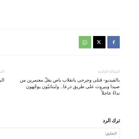
المقالة القادمة
الم
بالفيديو- قتلى وجرحى بانقلاب باص يقلّ معتمرين من
الب
صيدا وبيروت على طريق درعا… ولبنانيّون يوجّهون
نداءً عاجلاً
ترك الرد