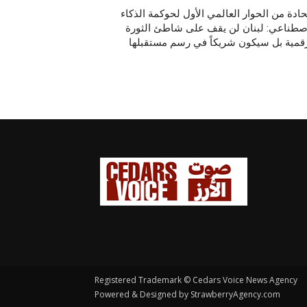
دة من الحوار العالمي الأول لحوكمة الذكاء
اصطناعي: لبنان لن يقف على شاطئ الثورة
رقمية بل سيكون شريكاً في رسم مستقبلها
Registered Trademark © Cedars Voice News Agency
Powered & Designed by StrawberryAgency.com