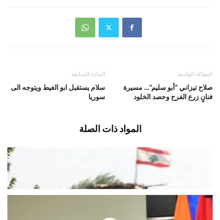
المقالة القادمة
المادة السابقة
صلاح تيزاني “أبو سليم”… مسيرة
سلام يستقبل ابو الغيط ويتوجه الى
فنانٍ زرع الفرح وحصد الخلود
سوريا
المواد ذات الصلة
وحدات من الجيش دخلت ليلا الى
المنصوري
أغسطس 7, 2026
اخبار محلية
باسيل في ذكرى 7 آب: خيارنا لبنان
والسلطة تخلّت عن مسؤولياتها