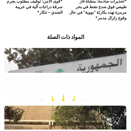
*تحذيرات صادمة: منشأة غاز
*قوى الامن: توقيف مطلوب بجرم
طبيعي فوق صدع نشط في بحر
سرقة دراجات آلية في خريبة
مرمرة تهدد بكارثة “نووية” في حال
الجندي – عكار*
وقوع زلزال مدمر*
المواد ذات الصلة
وزارة الطاقة والمياه: لا أزمة محروقات…
ولا داعي للهلع
أغسطس 9, 2026
اخبار محلية
وزارة الطاقة تطمئن اللبنانيين: لا أزمة
محروقات والبنزين متوافر في الأسواق
أغسطس 9, 2026
اخبار محلية
نقابة موظفي «أوجيرو»: الإضراب هو
«الخيار الأخير
أغسطس 9, 2026
اخبار محلية