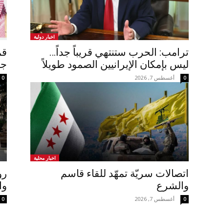
اخبار دولية
ترامب: الحرب ستنتهي قريباً جداً…
قم
ليس بإمكان الإيرانيين الصمود طويلاً
جد
أغسطس 7, 2026
0
0
اخبار محلية
اتصالات سريّة تمهّد للقاء قاسم
رو
والشرع
وا
أغسطس 7, 2026
0
0