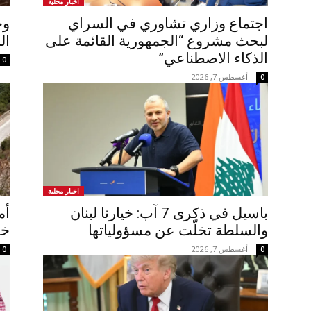
اخبار محلية
اجتماع وزاري تشاوري في السراي
وح
لبحث مشروع “الجمهورية القائمة على
ال
الذكاء الاصطناعي”
0
أغسطس 7, 2026
0
اخبار محلية
باسيل في ذكرى 7 آب: خيارنا لبنان
أم
والسلطة تخلّت عن مسؤولياتها
خر
أغسطس 7, 2026
0
0