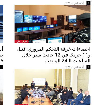
أغسطس 8, 2026
0
اخبار محلية
احصاءات غرفة التحكم المروري: قتيل
أس
و11 جريحًا في 12 حادث سير خلال
صب
الساعات الـ24 الماضية
26
أغسطس 8, 2026
0
0