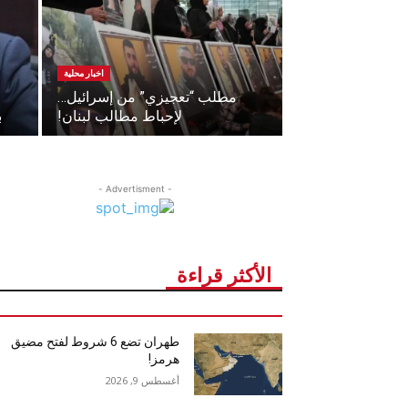
اخبار محلية
مطلب “تعجيزي” من إسرائيل…
لإحباط مطالب لبنان!
ب
- Advertisment -
الأكثر قراءة
طهران تضع 6 شروط لفتح مضيق
هرمز!
أغسطس 9, 2026