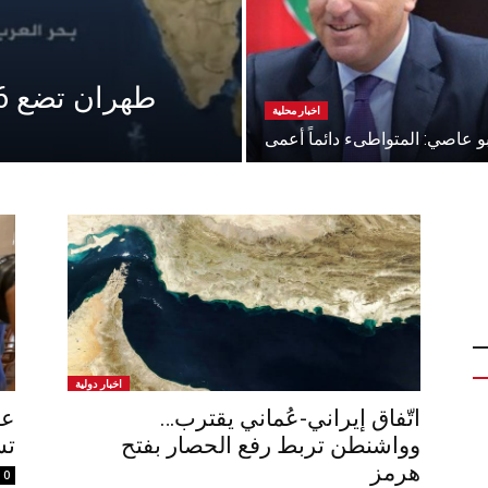
طهران تضع 6 شروط لفتح مضيق هرمز!
اخبار محلية
و عاصي: المتواطىء دائماً أعمى
اخبار دولية
اتّفاق إيراني-عُماني يقترب…
عو
وواشنطن تربط رفع الحصار بفتح
تش
هرمز
0