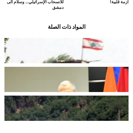
أزمة قلبية!
للانسحاب الإسرائيلي… وسلام الى
دمشق
المواد ذات الصلة
وحدات من الجيش دخلت ليلا الى
المنصوري
أغسطس 7, 2026
اخبار محلية
باسيل في ذكرى 7 آب: خيارنا لبنان
والسلطة تخلّت عن مسؤولياتها
أغسطس 7, 2026
اخبار محلية
أميركا لإسرائيل: حزب الله لم يرتكب
خرقاً… لا تردوا
أغسطس 7, 2026
اخبار محلية