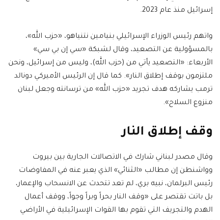
إسرائيل منذ عام 2023.
واتهم رئيس الوزراء الإسرائيلي بنيامين نتنياهو، «حزب الله»،
بالمسؤولية عن التصعيد، وقال لشبكة «سي إن بي سي»
الأربعاء: «التصعيد يأتي من (حزب الله)، وليس من إسرائيل، ونحن
ملتزمون بوقف إطلاق النار». كما قال إن الرئيس الأميركي دونالد
ترمب يشاركه هدف تجريد «حزب الله» من ترسانته وجعل لبنان
منزوع السلاح».
وقف إطلاق النار
وقال مصدر لبناني شارك في الاتصالات الجارية بين بيروت
وواشنطن إن مطالب «الثنائي» الذي يعبر عنه في المفاوضات
رئيس البرلمان، نبيه بري، لم تعد تتحدث عن الانسحاب والإعمار،
بل باتت تقتصر على «وقف النار بحراً وبراً وجواً، ووقف أعمال
الهدم والتجريف التي تقوم بها القوات الإسرائيلية في الأراضي