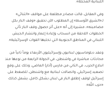
اللبنانية المحتلة».
وفي المقابل، قالت مصادر مطلعة على مواقف «الثنائي»
لـ«الشرق الأوسط» إن المطلوب الآن تحقيق «وقف النار بكل
مضامينه»، مشيرة إلى أنه «على أثر حصول وقف النار تأتي
الخطوات اللاحقة من انسحاب وإعادة إعمار وانتشار الجيش
اللبناني في المناطق الجنوبية التي تخليها القوات الإسرائيلية».
وعقد دبلوماسيون لبنانيون وإسرائيليون الأربعاء يوماً ثانياً من
محادثات مباشرة في واشنطن، في الجولة الرابعة من نوعها منذ
اندلاع الحرب، في الثاني من مارس (آذار) الماضي، وذلك على وقع
تصعيد إسرائيلي، واتصالات لبنانية مع واشنطن، للضغط على
إسرائيل لوقف إطلاق النار في لبنان بشكل كامل، يشمل كذلك
«حزب الله».