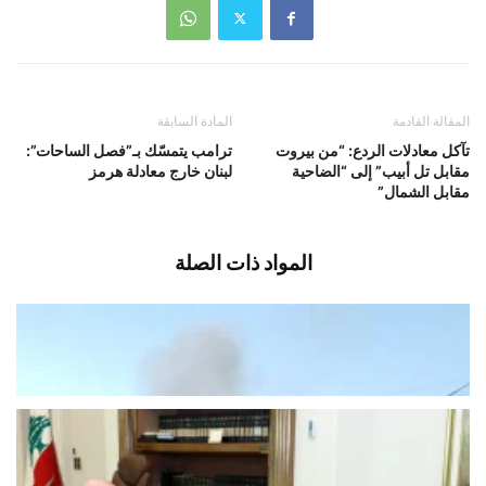
المقالة القادمة
المادة السابقة
تآكل معادلات الردع: “من بيروت
ترامب يتمسّك بـ”فصل الساحات”:
مقابل تل أبيب” إلى “الضاحية
لبنان خارج معادلة هرمز
مقابل الشمال”
المواد ذات الصلة
رمايات رشاشة فجرا وقصف مدفعي ليلا
أغسطس 10, 2026
اخبار محلية
ما شرط الرئاسة اللبنانية للاستجابة لدعوة
“حزب الله”؟
أغسطس 10, 2026
اخبار محلية