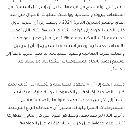
الإسرائيلي، ولم ينجح في فرضها، بدليل أن إسرائيل استمرت في
استهداف بيروت والضاحية وواصلت عمليات الاغتيال حتى بعد
اتفاق نوفمبر (تشرين الثاني) 2024». ويلفت إلى أن الحزب حاول
خلال الحرب العودة إلى قواعد اشتباك شبيهة بتلك التي أعقبت
عملية «عناقيد الغضب» عام 1996، من خلال حصر المواجهات
بالأهداف العسكرية وعدم استهداف المدنيين، إلا أن إسرائيل
واصلت ضرب الضاحية وتنفيذ الاغتيالات، ما دفع الحزب لاحقاً إلى
توسيع ردوده باتجاه المستوطنات الشمالية، ولا سيما عبر
المسيّرات.
ويشير الحلو إلى أن «الجهود السياسية والأمنية التي بُذلت لمنع
ضرب الضاحية، إضافة إلى الضغوط الدولية والإقليمية، أدت
عملياً إلى تكريس معادلة جديدة عنوانها (الضاحية مقابل
المستوطنات الإسرائيلية)»، معتبراً أن «معادلة الردع المرتبطة
بـ(حزب الله) لم تعد تنفع، ومظاهر القوة التي كان يحاول إظهارها
أثبتت عدم جدواها خلال حرب إسناد غزة ثم خلال المواجهة