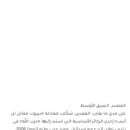
المصدر: الشرق الأوسط
على مدى ما يقارب العقدين، شكّلت معادلة «بيروت مقابل تل
أبيب» إحدى الركائز الأساسية التي استند إليها «حزب الله» في
تثبيت توازن الردع مع إسرائيل. فمنذ حرب يوليو (تموز) 2006،