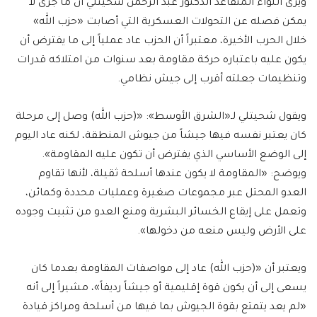
ويرى اللواء المتقاعد الدكتور عبد الرحمن شحيتلي أن ما جرى لا
يمكن فصله عن التحولات العسكرية التي أصابت «حزب الله»
خلال الحرب الأخيرة، معتبراً أن الحزب عاد عملياً إلى ما يفترض أن
يكون عليه باعتباره حركة مقاومة بعد سنوات من امتلاكه قدرات
وتنظيمات جعلته أقرب إلى جيش نظامي.
ويقول شحيتلي لـ«الشرق الأوسط»: «(حزب الله) وصل إلى مرحلة
كان يعتبر نفسه فيها جيشاً من جيوش المنطقة، لكنه عاد اليوم
إلى الوضع الأساسي الذي يفترض أن تكون عليه المقاومة».
ويوضح: «المقاومة لا يكون عندها أسلحة ثقيلة، لأنها تقاوم
العدو المحتل عبر مجموعات صغيرة وعمليات محددة وكمائن،
وتعمل على إيقاع الخسائر البشرية ومنع العدو من تثبيت وجوده
على الأرض وليس منعه من دخولها».
ويعتبر أن «(حزب الله) عاد إلى مواصفات المقاومة بعدما كان
يسعى إلى أن يكون قوة إقليمية أو جيشاً رديفاً»، مشيراً إلى أنه
«لم يعد يتمتع بقوة الجيوش بما فيها من أسلحة ومراكز قيادة