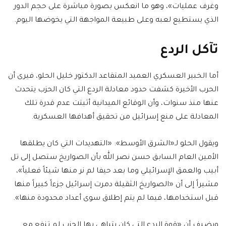
وغرف عمليات»، وهو ما انعكس بصورة مباشرة على حجم الدور
الذي يستطيع لعبه وعلى طبيعة المواجهة التي يخوضها اليوم.
تآكل الردع
أما الخبير العسكري العميد المتقاعد الدكتور خليل الحلو، فيرى أن
الحرب الأخيرة كشفت حدود معادلة الردع التي كان الحزب يتحدث
عنها منذ سنوات، وأن الوقائع الميدانية أثبتت عدم قدرة تلك
المعادلة على منع إسرائيل من تحقيق أهدافها العسكرية.
ويقول الحلو لـ«الشرق الأوسط»: «التهديدات التي كان يطلقها
الأمين العام السابق حسن نصر الله بأن الصواريخ ستصل إلى تل
أبيب والعمق الإسرائيلي وما بعد حيفا لم نر منها شيئاً فعلياً»،
مشيراً إلى أن «الصواريخ الثقيلة دمرت إسرائيل جزءاً كبيراً منها
قبل استخدامها، فيما لم يتم إطلاق سوى أعداد محدودة منها».
ويضيف أن «قوة الردع التي كان يتباهى بها الحزب لم تنفع مع