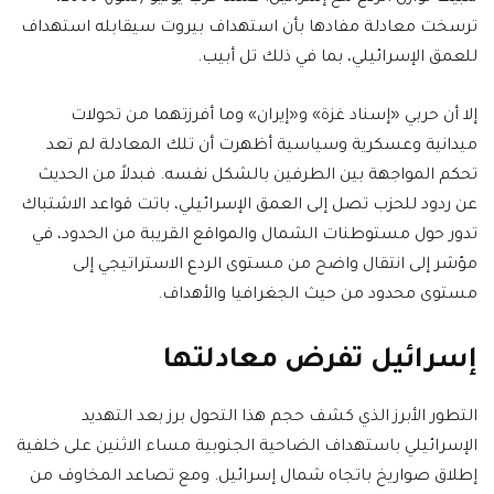
ترسخت معادلة مفادها بأن استهداف بيروت سيقابله استهداف
للعمق الإسرائيلي، بما في ذلك تل أبيب.
إلا أن حربي «إسناد غزة» و«إيران» وما أفرزتهما من تحولات
ميدانية وعسكرية وسياسية أظهرت أن تلك المعادلة لم تعد
تحكم المواجهة بين الطرفين بالشكل نفسه. فبدلاً من الحديث
عن ردود للحزب تصل إلى العمق الإسرائيلي، باتت قواعد الاشتباك
تدور حول مستوطنات الشمال والمواقع القريبة من الحدود، في
مؤشر إلى انتقال واضح من مستوى الردع الاستراتيجي إلى
مستوى محدود من حيث الجغرافيا والأهداف.
إسرائيل تفرض معادلتها
التطور الأبرز الذي كشف حجم هذا التحول برز بعد التهديد
الإسرائيلي باستهداف الضاحية الجنوبية مساء الاثنين على خلفية
إطلاق صواريخ باتجاه شمال إسرائيل. ومع تصاعد المخاوف من