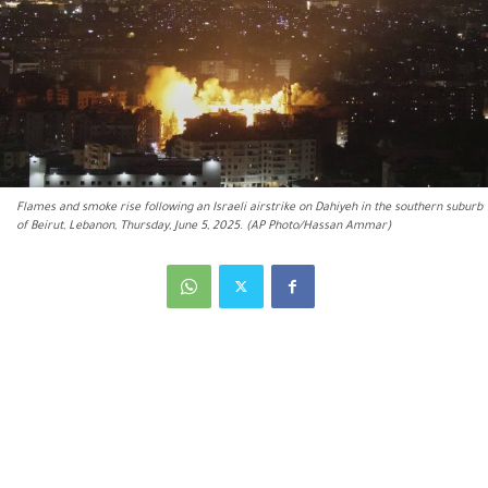
Flames and smoke rise following an Israeli airstrike on Dahiyeh in the southern suburb
of Beirut, Lebanon, Thursday, June 5, 2025. (AP Photo/Hassan Ammar)