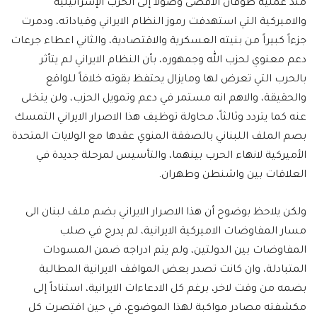
منذ عملية طوفان الأقصى وصولا إلى الحرب الإسرائيلية
والاميركية التي استهدفت رموز النظام الايراني وقياداته، ودمرت
جزءاً كبيراً من بنيته العسكرية والاقتصادية، والثاني اعطاء جرعات
دعم معنوي لحزب الله وجمهوره، بأن النظام الايراني لم يتأثر
بالحرب التي تعرض لها ومايزال يحتفظ بقوته خلافاً للواقع
والحقيقة، والاهم انه مستمر في دعم وتمويل الحزب، ولن يتخلى
عنه كما يتردد وثالثاً، محاولة توظيف هذا الاصرار الايراني التمسك
بصم الملف اللبناني بالصفقة المنوي عقدها مع الولايات المتحدة
الأميركية لانهاء الحرب بينهما، والتأسيس لمرحلة جديدة في
العلاقات بين واشنطن وطهران.
ولكن يلاحظ بوضوح أن هذا الاصرار الايراني بضم ملف لبنان الى
مسار المفاوضات الاميركية الايرانية، لم يدرج في صلب
المفاوضات بين الدولتين، ولم يتم ادراجه ضمن المسودات
المتبادلة، وان كانت تصدر بعض المواقف الايرانية المطالبة
بضمه من وقت لاخر، برغم كل الادعاءات الايرانية، استناداً إلى
مكشفته مصادر مواكبة لهذا الموضوع، في حين اقتصرت كل