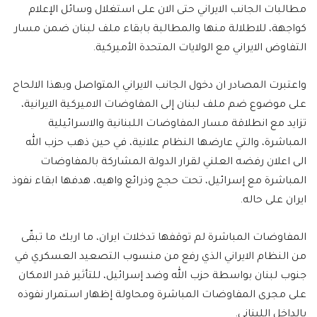
مطالبات الجانب الايراني حتى الان على استغلال وسائل الإعلام
كواجهة، للاطلالة منها والمطالبة بابقاء ملف لبنان ضمن مسار
التفاوض الايراني مع الولايات المتحدة الأميركية.
واعتبرت المصادر ان دخول الجانب الايراني المتواصل وبهذا الالحاح
على موضوع ضم ملف لبنان إلى المفاوضات الاميركية الايرانية،
تزايد مع انطلاقة مسار المفاوضات اللبنانية والاسرائيلية
المباشرة، والتي عارضها النظام علانية، في حين ذهب حزب الله
الى اعلان رفضه العلني لقرار الدولة المشاركة بالمفاوضات
المباشرة مع إسرائيل، تحت حجج وذرائع واهيه، هدفها ابقاء نفوذ
ايران على حاله.
المفاوضات المباشرة لم توقفها تدخلات ايران، ما اربك ما تبقّى
من النظام الايراني الذي رفع من منسوب التصعيد العسكري في
جنوب لبنان بواسطة حزب الله وضد إسرائيل، للتأثير قدر الامكان
على مجرى المفاوضات المباشرة ومحاولة إظهار استمرار نفوذه
بالداخل اللبناني.