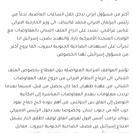
أكثر من مسؤول ايراني تدخل خلال الساعات الماضية، بدءاً من
رئيس البرلمان الايراني محمد قاليباف، الى وزير الخارجية الايراني
عباس عراقجي، تشدد على ادراج الملف اللبناني بالمفاوضات مع
الولايات المتحدة الأميركية تارة، والتهديد بضرب إسرائيل اذا
تجرأت على استهداف الضاحية الجنوبية لبيروت، كما يروج أكثر
من مسؤول إسرائيلي بهذا الخصوص.
تؤشر المواقف الايرانية المتواصلة دون انقطاع بخصوص الملف
اللبناني، الى انزعاج النظام الايراني من خروج ملف المفاوضات
اللبناني، من عهدة طهران كما كان يحصل من قبل، لاسيما بعدما
ترددت معلومات بتقدم المفاوضات المباشرة إلى امكانية
التوصل إلى اتفاق بين الدولتين، من أهم بنوده كبح جماح نفوذ
حزب الله في جنوب لبنان، وخصوصا بعد دخول الرئيس الاميركي
دونالد ترامب أمس الاول لفرض اتفاق لوقف اطلاق النار يشمل
امتناع إسرائيل عن قصف الضاحية الجنوبية لبيروت، مقابل